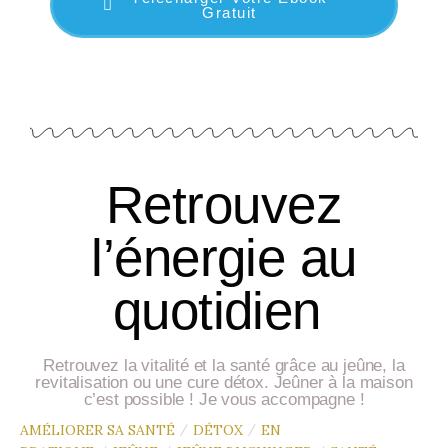
Gratuit
Retrouvez
l’énergie au
quotidien
Retrouvez la vitalité et la santé grâce au jeûne, la
revitalisation ou une cure détox. Jeûner à la maison
c’est possible ! Je vous accompagne !
AMÉLIORER SA SANTÉ
DÉTOX
EN
/
/