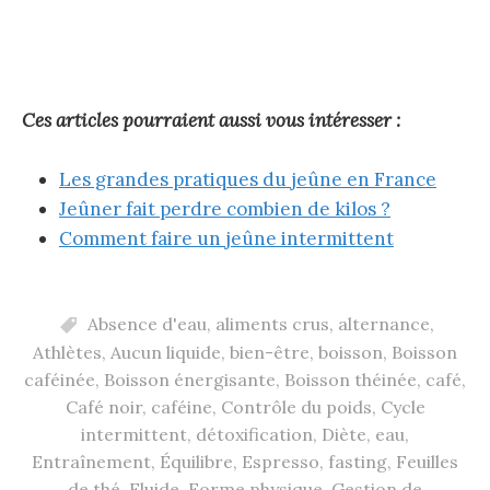
Ces articles pourraient aussi vous intéresser :
Les grandes pratiques du jeûne en France
Jeûner fait perdre combien de kilos ?
Comment faire un jeûne intermittent
Absence d'eau
,
aliments crus
,
alternance
,
Athlètes
,
Aucun liquide
,
bien-être
,
boisson
,
Boisson
caféinée
,
Boisson énergisante
,
Boisson théinée
,
café
,
Café noir
,
caféine
,
Contrôle du poids
,
Cycle
intermittent
,
détoxification
,
Diète
,
eau
,
Entraînement
,
Équilibre
,
Espresso
,
fasting
,
Feuilles
de thé
,
Fluide
,
Forme physique
,
Gestion de