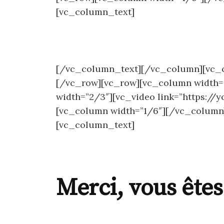
[vc_column_text]
[/vc_column_text][/vc_column][vc_
[/vc_row][vc_row][vc_column width
width=”2/3″][vc_video link=”https:/
[vc_column width=”1/6″][/vc_column
[vc_column_text]
Merci, vous êtes 