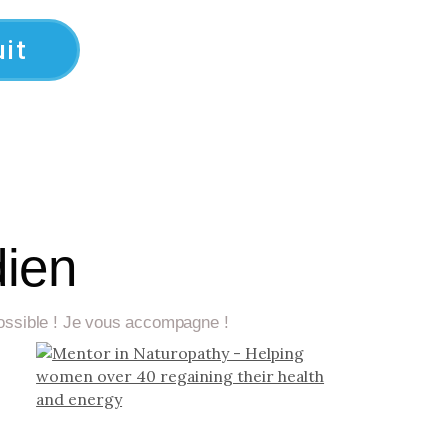
it
dien
 possible ! Je vous accompagne !