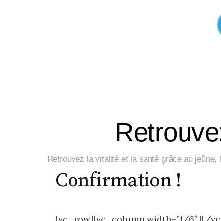
Retrouvez
Retrouvez la vitalité et la santé grâce au jeûne
Confirmation !
[vc_row][vc_column width=”1/6″][/v