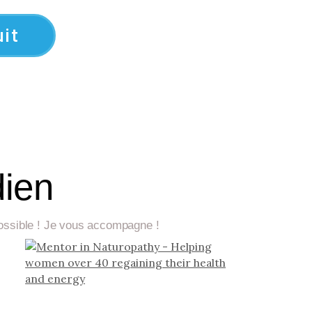
it
dien
 possible ! Je vous accompagne !