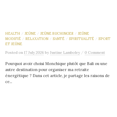
HEALTH
JEÛNE
JEÛNE BUCHINGER
JEÛNE
/
/
/
MODIFIÉ
RELAXATION
SANTÉ
SPIRITUALITÉ
SPORT
/
/
/
/
ET JEÛNE
/
Posted
on
17 July 2026
by
Justine Lamboley
0 Comment
Pourquoi avoir choisi Monchique plutôt que Bali ou une
autre destination pour organiser ma retraite
énergétique ? Dans cet article, je partage les raisons de
ce...