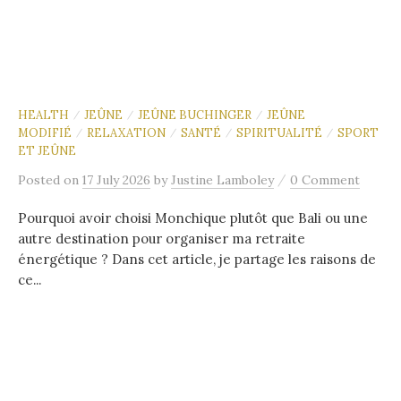
HEALTH
JEÛNE
JEÛNE BUCHINGER
JEÛNE
/
/
/
MODIFIÉ
RELAXATION
SANTÉ
SPIRITUALITÉ
SPORT
/
/
/
/
ET JEÛNE
/
Posted
on
17 July 2026
by
Justine Lamboley
0 Comment
Pourquoi avoir choisi Monchique plutôt que Bali ou une
autre destination pour organiser ma retraite
énergétique ? Dans cet article, je partage les raisons de
ce...