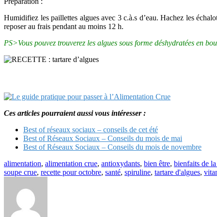
Préparation :
Humidifiez les paillettes algues avec 3 c.à.s d’eau. Hachez les échalo
reposer au frais pendant au moins 12 h.
PS>Vous pouvez trouverez les algues sous forme déshydratées en bouti
Ces articles pourraient aussi vous intéresser :
Best of réseaux sociaux – conseils de cet été
Best of Réseaux Sociaux – Conseils du mois de mai
Best of Réseaux Sociaux – Conseils du mois de novembre
alimentation
,
alimentation crue
,
antioxydants
,
bien être
,
bienfaits de l
soupe crue
,
recette pour octobre
,
santé
,
spiruline
,
tartare d'algues
,
vita