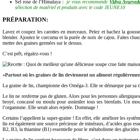
Sel rose de l’Himalaya :
je vous recommande
Vidya
Ayurved
sélection de matériel et produits avec le code JEUNE10
PRÉPARATION:
Lavez et coupez les carottes en morceaux. Pelez et hachez la gousse d’
blender. Ajoutez le curcuma et la purée de noix de cajou. Faites chau
mettre des graines germées sur le dessus.
C’est prêt, régalez-vous !
«Partout où les graines de lin deviennent un aliment régulièreme
La graine de lin, championne des Oméga-3. Elle se démarque par sa ri
Le lin ne renferme pas de gluten. Alors pour les personnes allergique
broyé, concassé ou moulu pour assimiler tous ses bienfaits. Un moulin
l’organisme. Elle serait alors rejetée. Dommage !
Certains l’appellent la super-graine ! En effet, elle améliore les systè
lin est également une source précieuse de minéraux, d’acides gras ess
B2, B3, la thiamine (B1) essentielle pour le métabolisme des glucides 
La graine de lin contient beaucoup de fibres, c’est donc un traitement n