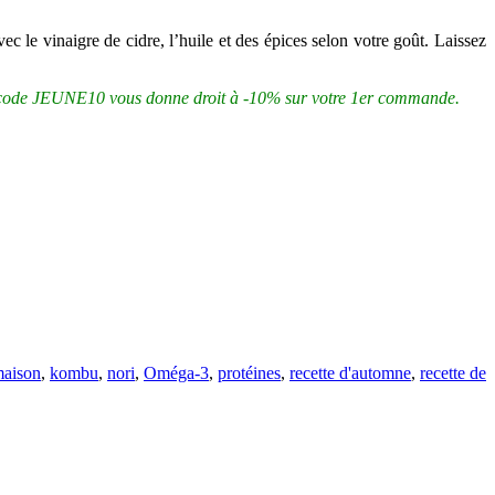
c le vinaigre de cidre, l’huile et des épices selon votre goût. Laissez
 code JEUNE10 vous donne droit à -10% sur votre 1er commande.
maison
,
kombu
,
nori
,
Oméga-3
,
protéines
,
recette d'automne
,
recette de