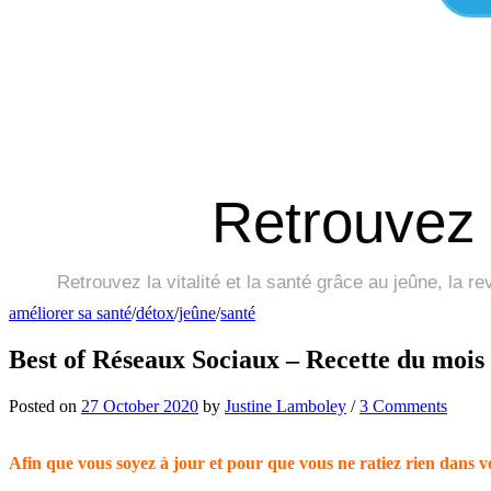
Retrouvez 
Retrouvez la vitalité et la santé grâce au jeûne, la 
améliorer sa santé
/
détox
/
jeûne
/
santé
Best of Réseaux Sociaux – Recette du mois
Posted
on
27 October 2020
by
Justine Lamboley
/
3 Comments
Afin que vous soyez à jour et pour que vous ne ratiez rien dans vot