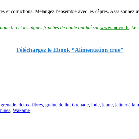
tes et cornichons. Mélangez l’ensemble avec les câpres. Assaisonnez ave
que bio et les algues fraiches de haute qualité sur
www.biovie.fr
. Le
Téléchargez le Ebook “Alimentation crue”
a grenade
,
detox
,
fibres
,
graine de lin
,
Grenade
,
iode
,
jeune
,
jeûner à la 
mines
,
Wakame