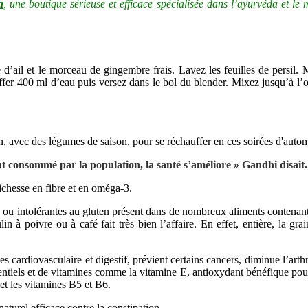
a
, une boutique sérieuse et efficace spécialisée dans l’ayurvéda et le
ail et le morceau de gingembre frais. Lavez les feuilles de persil. Met
ffer 400 ml d’eau puis versez dans le bol du blender. Mixez jusqu’à l’
nt consommé par la population, la santé s’améliore » Gandhi disait.
chesse en fibre et en oméga-3.
s ou intolérantes au gluten présent dans de nombreux aliments contenan
 à poivre ou à café fait très bien l’affaire. En effet, entière, la gra
mes cardiovasculaire et digestif, prévient certains cancers, diminue l’art
entiels et de vitamines comme la vitamine E, antioxydant bénéfique pour
et les vitamines B5 et B6.
aturel efficace contre la constipation.