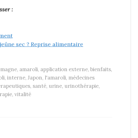
sser :
ement
eûne sec ? Reprise alimentaire
emagne
,
amaroli
,
application externe
,
bienfaits
,
li
,
interne
,
Japon
,
l'amaroli
,
médecines
érapeutiques
,
santé
,
urine
,
urinothérapie
,
rapie
,
vitalité