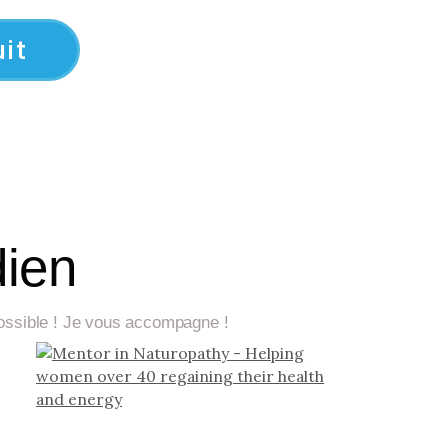
it
dien
 possible ! Je vous accompagne !