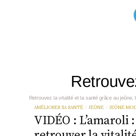
Retrouvez
Retrouvez la vitalité et la santé grâce au jeûne
AMÉLIORER SA SANTÉ
JEÛNE
JEÛNE MOD
/
/
VIDÉO : L’amaroli : 
retrouver la vitalit