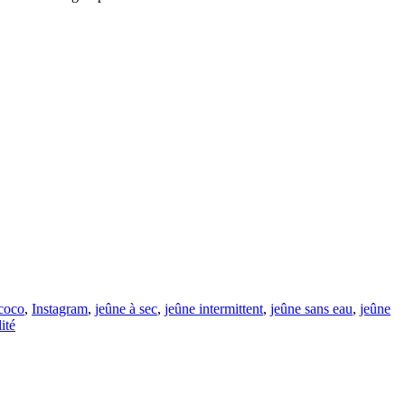
 coco
,
Instagram
,
jeûne à sec
,
jeûne intermittent
,
jeûne sans eau
,
jeûne
lité