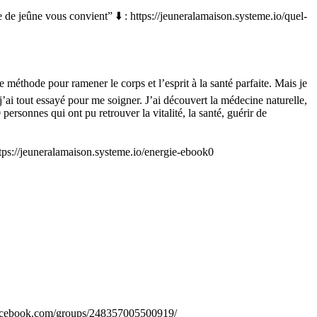
jeûne vous convient” ⬇️ : https://jeuneralamaison.systeme.io/quel-
 méthode pour ramener le corps et l’esprit à la santé parfaite. Mais je
j’ai tout essayé pour me soigner. J’ai découvert la médecine naturelle,
ersonnes qui ont pu retrouver la vitalité, la santé, guérir de
tps://jeuneralamaison.systeme.io/energie-ebook0
w.facebook.com/groups/248357005500919/