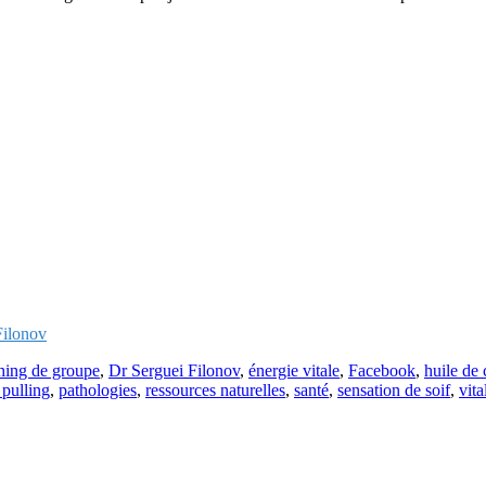
Filonov
hing de groupe
,
Dr Serguei Filonov
,
énergie vitale
,
Facebook
,
huile de
 pulling
,
pathologies
,
ressources naturelles
,
santé
,
sensation de soif
,
vita