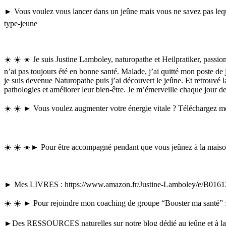
► Vous voulez vous lancer dans un jeûne mais vous ne savez pas le
type-jeune
☀️ ☀️ ☀️ Je suis Justine Lamboley, naturopathe et Heilpratiker, passion
n’ai pas toujours été en bonne santé. Malade, j’ai quitté mon poste de 
je suis devenue Naturopathe puis j’ai découvert le jeûne. Et retrouvé la
pathologies et améliorer leur bien-être. Je m’émerveille chaque jour d
☀️ ☀️ ► Vous voulez augmenter votre énergie vitale ? Téléchargez mo
☀️ ☀️ ☀️► Pour être accompagné pendant que vous jeûnez à la maison 
► Mes LIVRES : https://www.amazon.fr/Justine-Lamboley/e/B016
☀️ ☀️ ► Pour rejoindre mon coaching de groupe “Booster ma santé” ::
►Des RESSOURCES naturelles sur notre blog dédié au jeûne et à la 