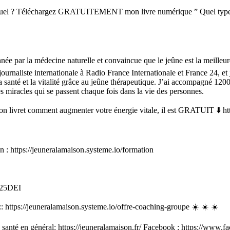
quel ? Téléchargez GRATUITEMENT mon livre numérique ” Quel type de 
née par la médecine naturelle et convaincue que le jeûne est la meilleure
journaliste internationale à Radio France Internationale et France 24, et 
 santé et la vitalité grâce au jeûne thérapeutique. J’ai accompagné 1200 p
es miracles qui se passent chaque fois dans la vie des personnes.
n livret comment augmenter votre énergie vitale, il est GRATUIT ⬇️ ht
: https://jeuneralamaison.systeme.io/formation
125DEI
 https://jeuneralamaison.systeme.io/offre-coaching-groupe ☀️ ☀️ ☀️
santé en général: https://jeuneralamaison.fr/ Facebook : https://ww