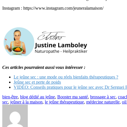
Instagram : https://www.instagram.com/jeuneralamaison/
Ces articles pourraient aussi vous intéresser :
Le jeûne sec : une mode ou réels bienfaits thérapeutiques ?
Jeûne sec et perte de poids
VIDÉO: Conseils pratiques pour le jeûne sec avec Dr Serguei 
bien-être
,
blog dédié au jeûne
,
Booster ma santé
,
brossage à sec
,
coac
sec
,
jeûner à la maison
,
le jeûne thérapeutique
,
médecine naturelle
,
oil