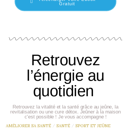
Gratuit
Retrouvez
l’énergie au
quotidien
Retrouvez la vitalité et la santé grâce au jeûne, la
revitalisation ou une cure détox. Jeûner à la maison
c’est possible ! Je vous accompagne !
AMÉLIORER SA SANTÉ
SANTÉ
SPORT ET JEÛNE
/
/