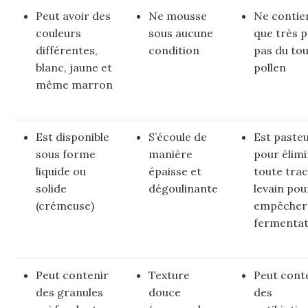
Peut avoir des
Ne mousse
Ne contie
couleurs
sous aucune
que très 
différentes,
condition
pas du tou
blanc, jaune et
pollen
même marron
Est disponible
S’écoule de
Est pasteu
sous forme
manière
pour élim
liquide ou
épaisse et
toute tra
solide
dégoulinante
levain pou
(crémeuse)
empêcher 
fermentat
Peut contenir
Texture
Peut cont
des granules
douce
des