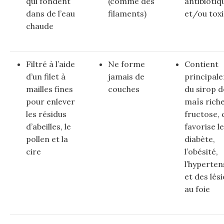
qui fondent
(comme des
antibiotiq
dans de l’eau
filaments)
et/ou tox
chaude
Filtré à l’aide
Ne forme
Contient
d’un filet à
jamais de
principal
mailles fines
couches
du sirop d
pour enlever
maïs rich
les résidus
fructose, 
d’abeilles, le
favorise le
pollen et la
diabète,
cire
l’obésité,
l’hyperten
et des lés
au foie