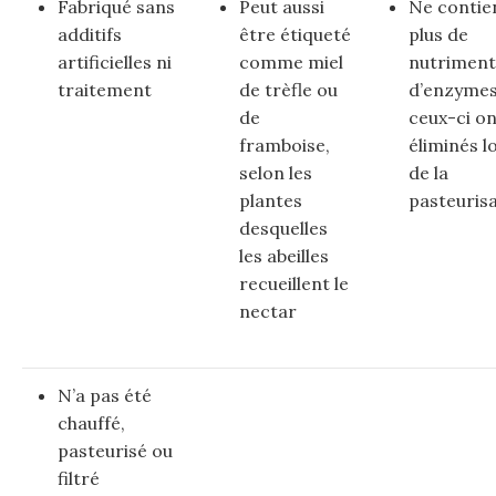
Fabriqué sans
Peut aussi
Ne contie
additifs
être étiqueté
plus de
artificielles ni
comme miel
nutriment
traitement
de trèfle ou
d’enzymes
de
ceux-ci on
framboise,
éliminés l
selon les
de la
plantes
pasteuris
desquelles
les abeilles
recueillent le
nectar
N’a pas été
chauffé,
pasteurisé ou
filtré