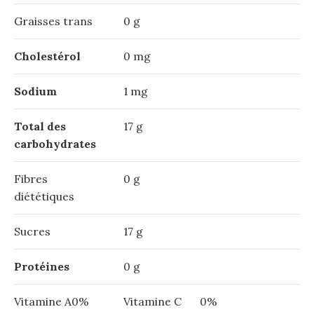
Graisses trans
0 g
Cholestérol
0 mg
Sodium
1 mg
Total des
17 g
carbohydrates
Fibres
0 g
diététiques
Sucres
17 g
Protéines
0 g
Vitamine A0%
Vitamine C
0%