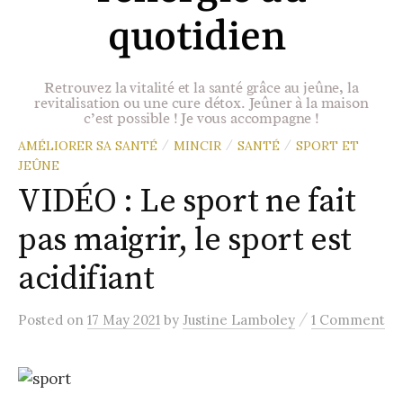
quotidien
Retrouvez la vitalité et la santé grâce au jeûne, la
revitalisation ou une cure détox. Jeûner à la maison
c’est possible ! Je vous accompagne !
AMÉLIORER SA SANTÉ
MINCIR
SANTÉ
SPORT ET
/
/
/
JEÛNE
VIDÉO : Le sport ne fait
pas maigrir, le sport est
acidifiant
/
Posted
on
17 May 2021
by
Justine Lamboley
1 Comment